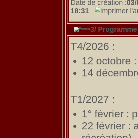
Date de création :
03/
18:31
3/ Programme
T4/2026 :
12 octobre : 
14 décembre
T1/2027 :
1° février :
22 février :
récréation)