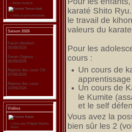
Pour les enfants,
•
Bizien frederic
karaté Shito Ryu
Tenue club
•
Infos et précommande
le travail de kiho
valeurs du karate
Saison 2026
Forum Montfort :
Pour les adolesc
05/09/2026
cours :
Forum Orgerus :
06/09/2026
Un cours de kar
Reprise des cours CN :
07/09/2026
apprentissage 
Reprise des cours :
Un cours de Ka
14/09/2026
le Kumite (ass
et le self déf
Vidéos
Vous avez la possi
Katas
bien sûr les 2 (voi
•
Unsu par Philippe Marthe-
Rose