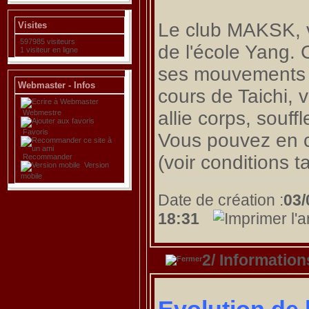
Le club MAKSK, v
Visites
597985 visiteurs
de l'école Yang. 
1 visiteur en ligne
ses mouvements a
Webmaster - Infos
cours de Taichi, 
allie corps, souffl
Webmestre
Favoris
Vous pouvez en c
(voir conditions ta
Recommander
Version
mobile
Date de création :
03/
18:31
2/ Information