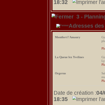
18:32
3 - Planni
Adresses des
Montfort l'Amaury
Gy
pl
Pl
La Queue lez Yvelines
Gy
Ly
Pl
Orgerus
Sa
ro
Pl
Date de création :
04/
18:35