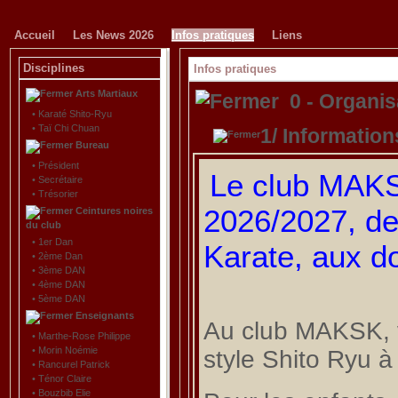
Accueil
Les News 2026
Infos pratiques
Liens
Disciplines
Infos pratiques
Arts Martiaux
0 - Organi
•
Karaté Shito-Ryu
•
Taï Chi Chuan
1/ Informatio
Bureau
•
Président
Le club MAKS
•
Secrétaire
•
Trésorier
2026/2027, de 
Ceintures noires
du club
•
1er Dan
Karate, aux d
•
2ème Dan
•
3ème DAN
•
4ème DAN
•
5ème DAN
Enseignants
Au club MAKSK, vo
•
Marthe-Rose Philippe
•
Morin Noémie
style Shito Ryu à
•
Rancurel Patrick
•
Ténor Claire
•
Bouzbib Elie